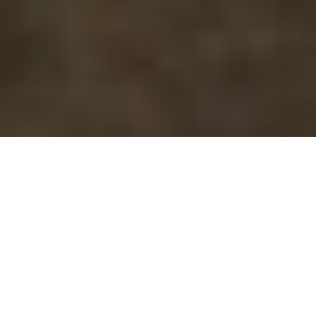
Abenteuer Island
- Mietwagenreisen mit
dem Jeep
Für Naturfreunde ist die Insel im hohen Norden ein